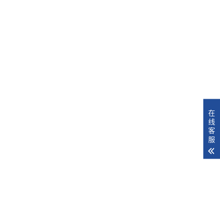
在
线
客
服