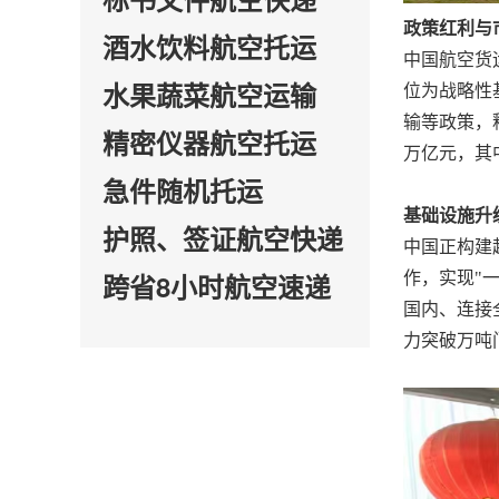
政策红利与
酒水饮料航空托运
中国航空货
水果蔬菜航空运输
位为战略性
输等政策，
精密仪器航空托运
万亿元，其
急件随机托运
基础设施升
护照、签证航空快递
中国正构建
跨省8小时航空速递
作，实现"
国内、连接
力突破万吨