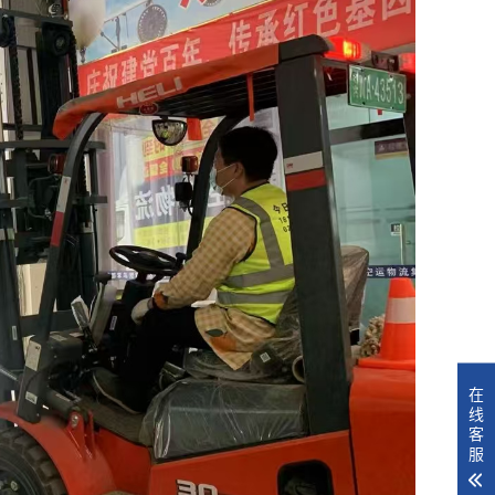
在
线
客
服